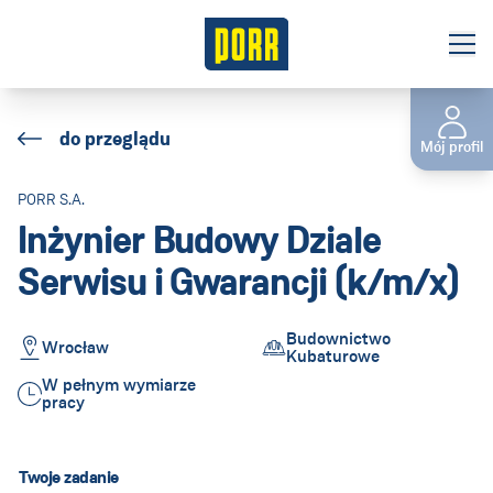
O nas
do przeglądu
Mój profil
Oferty pracy
PORR S.A.
Staże/Praktyki
Inżynier Budowy Dziale
Kontakt
Serwisu i Gwarancji (k/m/x)
Budownictwo
Polska
Wrocław
(Aktuell:
Kubaturowe
Land ändern
)
:
W pełnym wymiarze
pracy
Twoje zadanie