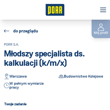
O nas
do przeglądu
Mój profil
Oferty pracy
PORR S.A.
Staże/Praktyki
Młodszy specjalista ds.
Kontakt
kalkulacji (k/m/x)
Warszawa
Budownictwo Kolejowe
Polska
(Aktuell:
Land ändern
)
:
W pełnym wymiarze
pracy
Twoje zadanie