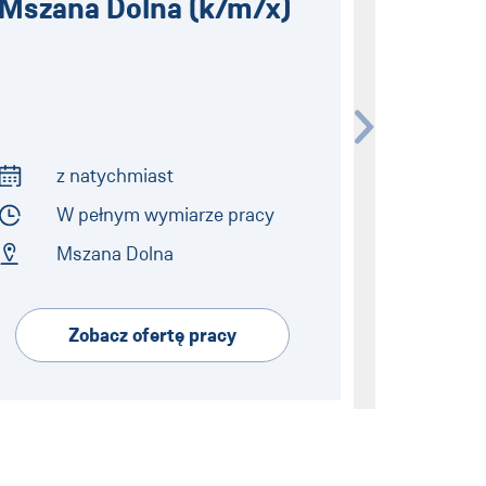
Mszana Dolna (k/m/x)
z natychmiast
z n
Start of Work
Start of Wo
W pełnym wymiarze pracy
W p
Employment Type
Employmen
Mszana Dolna
War
Address
Address
Zobacz ofertę pracy
Zo