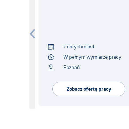
z natychmiast
Start of Work
W pełnym wymiarze pracy
Employment Type
Poznań
Address
Zobacz ofertę pracy