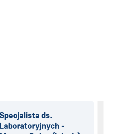
Specjalista ds.
Młodszy
Laboratoryjnych -
kalkula