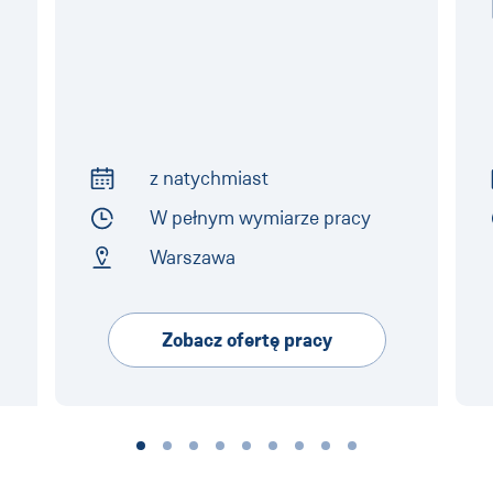
z natychmiast
Start of Work
W pełnym wymiarze pracy
Employment Type
Warszawa
Address
Zobacz ofertę pracy