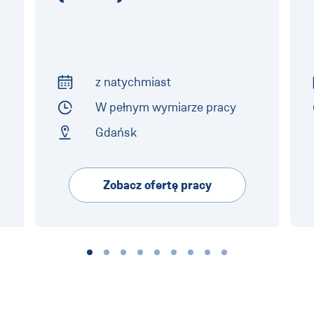
z natychmiast
Start of Work
W pełnym wymiarze pracy
Employment Type
Gdańsk
Address
Zobacz ofertę pracy