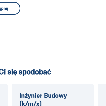
ępnij
Ci się spodobać
Inżynier Budowy
(k/m/x)