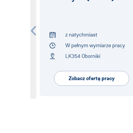
z natychmiast
Start of Work
W pełnym wymiarze pracy
Employment Type
LK354 Oborniki
Address
Zobacz ofertę pracy