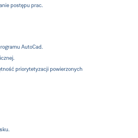
nie postępu prac.
 programu AutoCad.
cznej.
ętność priorytetyzacji powierzonych
sku.