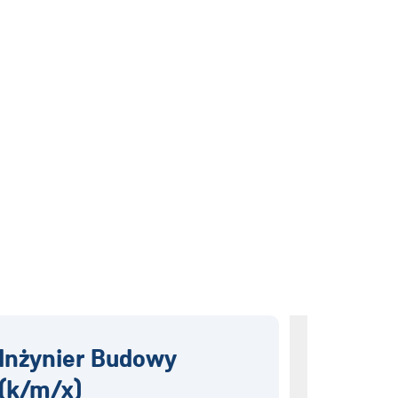
Inżynier Budowy
Specjal
(k/m/x)
Techni